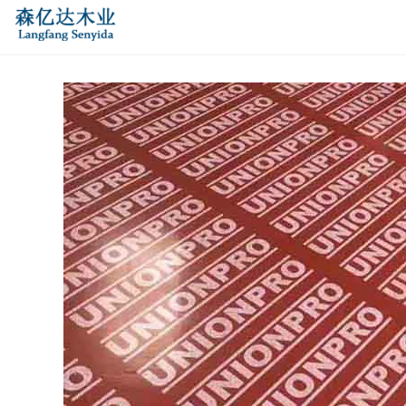
您的位置：
网站首页
>
产品中心
>
酚醛覆膜清水模板及素板
>
花
膜建筑模板